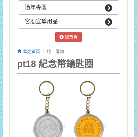
過年專區
宮廟宣導用品
回首頁
孟勛首頁
線上購物
pt18 紀念幣鑰匙圈