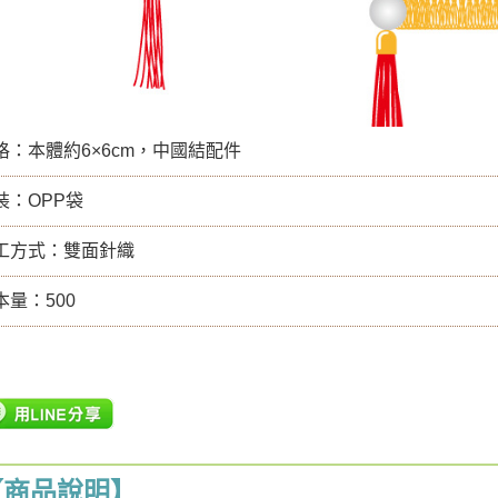
格：本體約6×6cm，中國結配件
裝：OPP袋
工方式：雙面針織
本量：500
【商品說明】