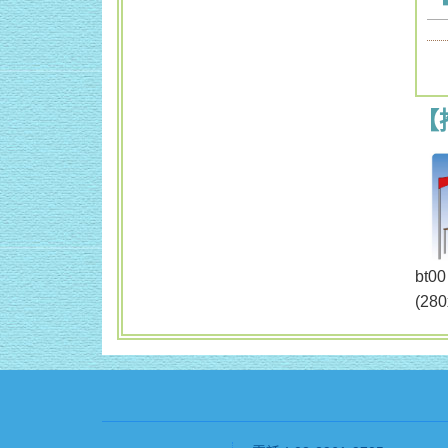
【
b
(28