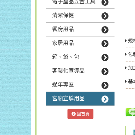
電子產品五金工具
清潔保健
餐廚用品
規
家居用品
包
箱、袋、包
加
客製化宣導品
基
過年專區
宮廟宣導用品
回首頁