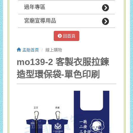
過年專區
宮廟宣導用品
回首頁
孟勛首頁
線上購物
mo139-2 客製衣服拉鍊
造型環保袋-單色印刷