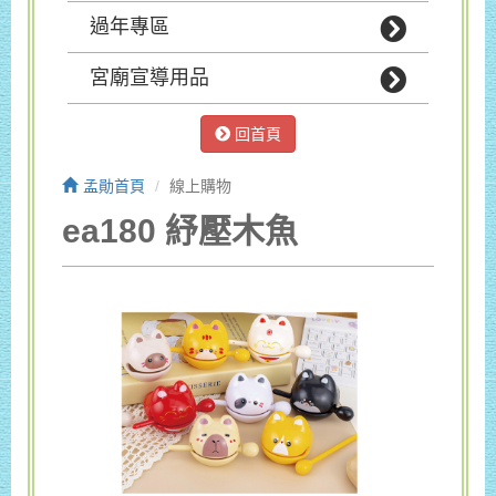
過年專區
宮廟宣導用品
回首頁
孟勛首頁
線上購物
ea180 紓壓木魚