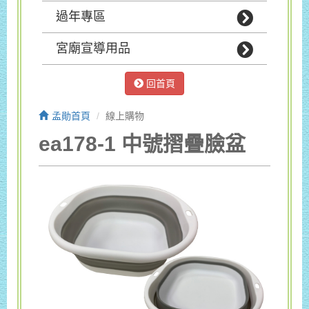
過年專區
宮廟宣導用品
回首頁
孟勛首頁
線上購物
ea178-1 中號摺疊臉盆