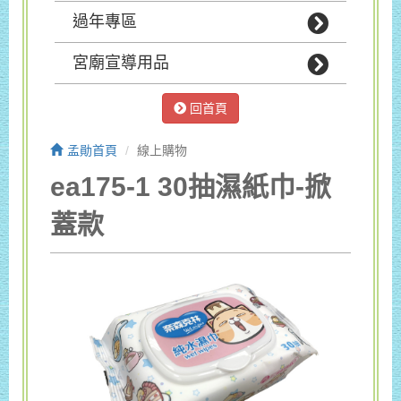
過年專區
宮廟宣導用品
回首頁
孟勛首頁
線上購物
ea175-1 30抽濕紙巾-掀
蓋款