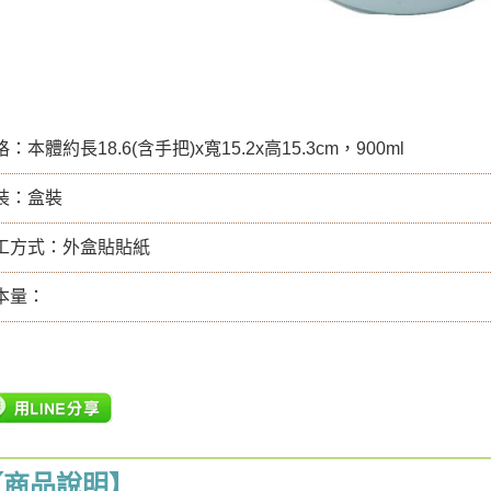
：本體約長18.6(含手把)x寬15.2x高15.3cm，900ml
裝：盒裝
工方式：外盒貼貼紙
本量：
【商品說明】