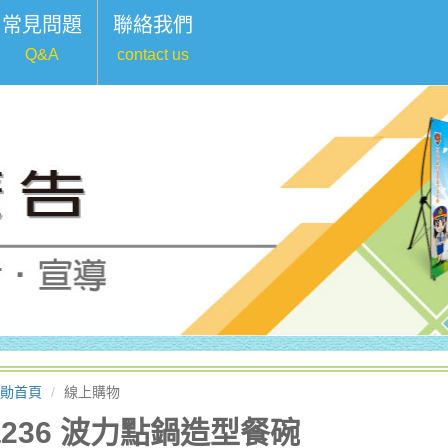
常見問題
聯絡我們
Q&A
contact us
勛首頁
線上購物
a236 波力點鍋造型餐碗