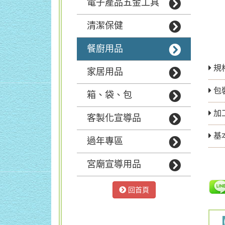
電子產品五金工具
清潔保健
餐廚用品
規格
家居用品
包
箱、袋、包
加
客製化宣導品
基
過年專區
宮廟宣導用品
回首頁