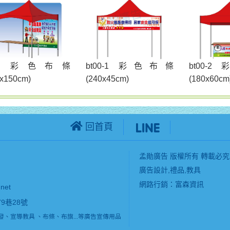
t00 彩色布條
bt00-1 彩色布條
bt00-
0x150cm)
(240x45cm)
(180x60cm
回首頁
孟勛廣告 版權所有 轉載必究
廣告設計,禮品,教具
網路行銷
：富森資訊
net
9巷28號
、宣導教具 、布條、布旗...等廣告宣傳用品