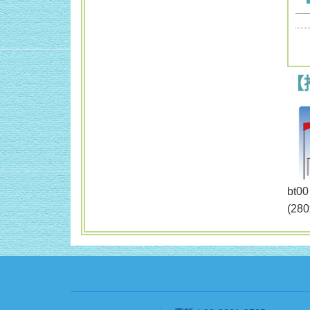
【
b
(28