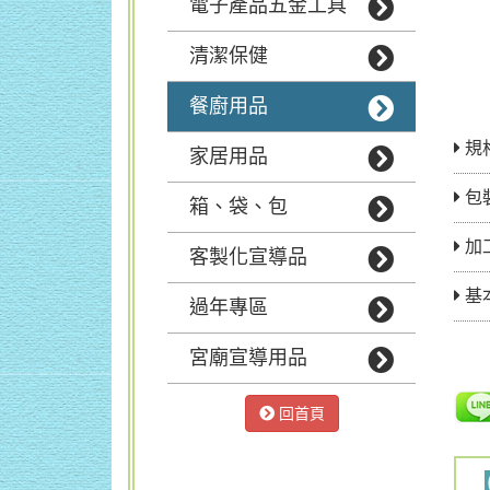
電子產品五金工具
清潔保健
餐廚用品
規
家居用品
包
箱、袋、包
加
客製化宣導品
基
過年專區
宮廟宣導用品
回首頁