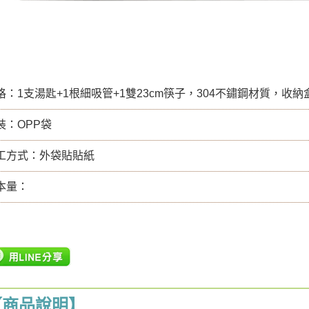
格：1支湯匙+1根細吸管+1雙23cm筷子，304不鏽鋼材質，收
裝：OPP袋
工方式：外袋貼貼紙
本量：
【商品說明】