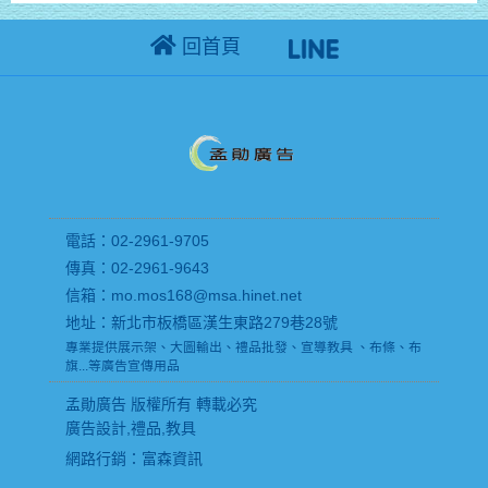
回首頁
電話：02-2961-9705
傳真：02-2961-9643
信箱：mo.mos168@msa.hinet.net
地址：新北市板橋區漢生東路279巷28號
專業提供展示架、大圖輸出、禮品批發、宣導教具 、布條、布
旗...等廣告宣傳用品
孟勛廣告 版權所有 轉載必究
廣告設計,禮品,教具
網路行銷
：富森資訊