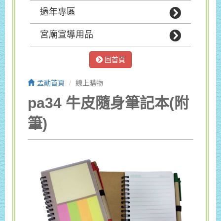
過年專區
宮廟宣導用品
回首頁
孟勛首頁
線上購物
pa34 牛皮隨身筆記本(附
筆)