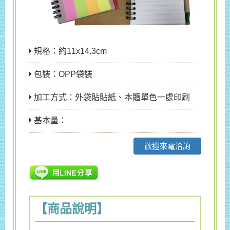
規格：約11x14.3cm
包裝：OPP袋裝
加工方式：外袋貼貼紙、本體單色一處印刷
基本量：
歡迎來電洽詢
【商品說明】