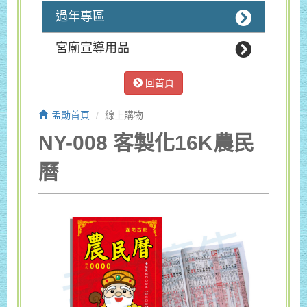
過年專區
宮廟宣導用品
回首頁
孟勛首頁
線上購物
NY-008 客製化16K農民
曆