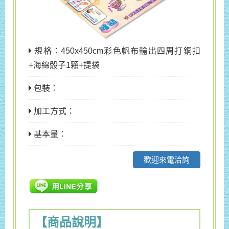
規格：450x450cm彩色帆布輸出四周打銅扣
+海綿骰子1顆+提袋
包裝：
加工方式：
基本量：
歡迎來電洽詢
【商品說明】