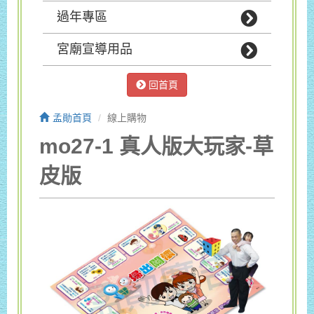
過年專區
宮廟宣導用品
回首頁
孟勛首頁
線上購物
mo27-1 真人版大玩家-草
皮版