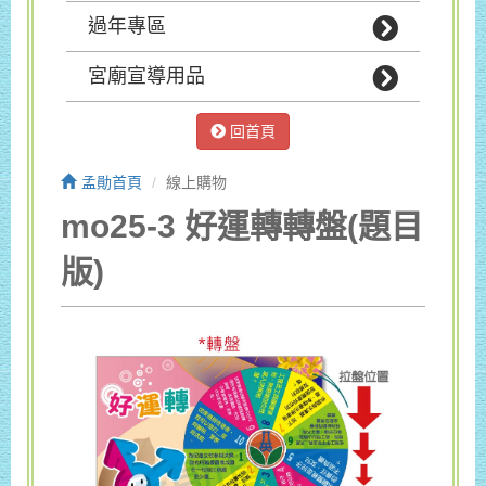
過年專區
宮廟宣導用品
回首頁
孟勛首頁
線上購物
mo25-3 好運轉轉盤(題目
版)