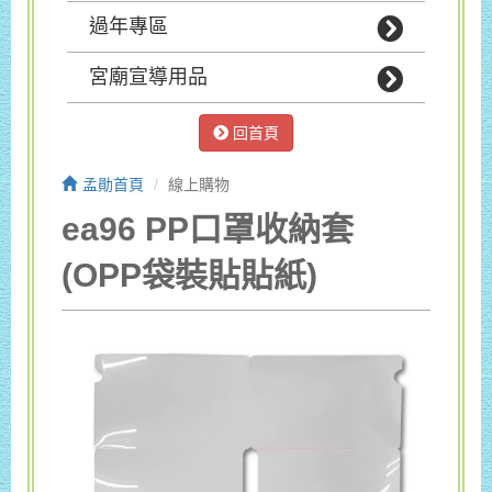
過年專區
宮廟宣導用品
回首頁
孟勛首頁
線上購物
ea96 PP口罩收納套
(OPP袋裝貼貼紙)