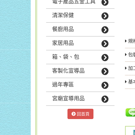
電子產品五金工具
清潔保健
餐廚用品
規格
家居用品
包
箱、袋、包
加
客製化宣導品
基
過年專區
宮廟宣導用品
回首頁