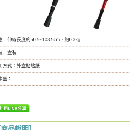
：伸縮長度約50.5~103.5cm，約0.3kg
裝：盒裝
工方式：外盒貼貼紙
本量：
【商品說明】