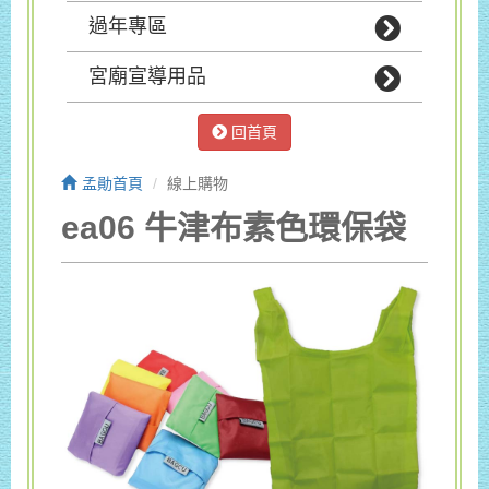
過年專區
宮廟宣導用品
回首頁
孟勛首頁
線上購物
ea06 牛津布素色環保袋