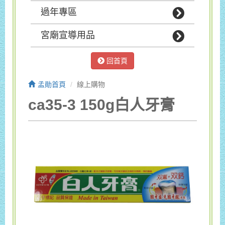
過年專區
宮廟宣導用品
回首頁
孟勛首頁
線上購物
ca35-3 150g白人牙膏