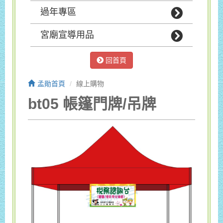
過年專區
宮廟宣導用品
回首頁
孟勛首頁
線上購物
bt05 帳篷門牌/吊牌